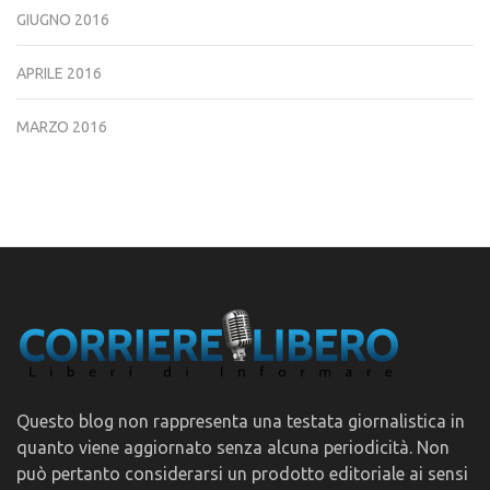
GIUGNO 2016
APRILE 2016
MARZO 2016
Questo blog non rappresenta una testata giornalistica in
quanto viene aggiornato senza alcuna periodicità. Non
può pertanto considerarsi un prodotto editoriale ai sensi