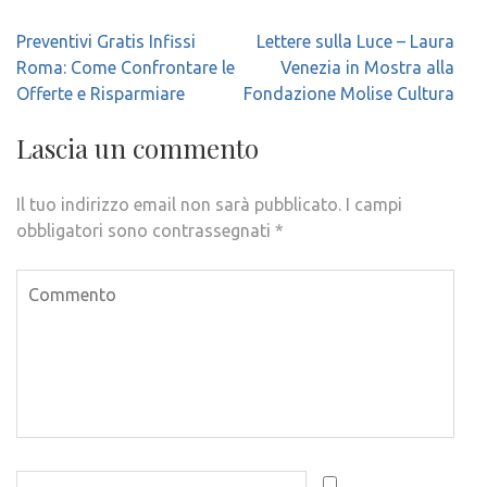
Navigazione
Preventivi Gratis Infissi
Lettere sulla Luce – Laura
articoli
Roma: Come Confrontare le
Venezia in Mostra alla
Offerte e Risparmiare
Fondazione Molise Cultura
Lascia un commento
Il tuo indirizzo email non sarà pubblicato.
I campi
obbligatori sono contrassegnati
*