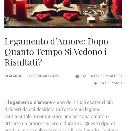
Legamento d’Amore: Dopo
Quanto Tempo Si Vedono i
Risultati?
LEG
DI
MARIA
27 FEBBRAIO 2025
LASCIA UN COMMENTO
D’AM
ESOTERISMO
DOP
QUA
Il
legamento d’amore
è uno dei rituali esoterici più
TEM
richiesti da chi desidera rafforzare un legame
SI
sentimentale, riconquistare una persona amata o
VED
attrarre un amore sincero e duraturo. Questo tipo di
I
pratica lavora sulle energie sottili per favorire l’unione