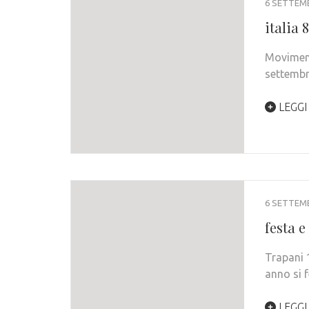
6 SETTEM
italia 8
Movimento
settembr
LEGGI
6 SETTEM
festa e
Trapani 
anno si 
LEGGI