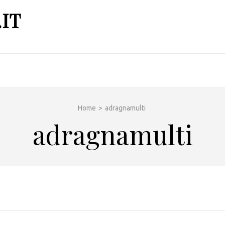
IT
Home
>
adragnamulti
adragnamulti