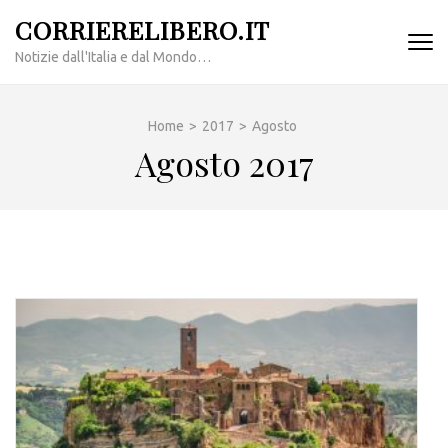
Passa
CORRIERELIBERO.IT
al
Notizie dall'Italia e dal Mondo…
contenuto
(premi
invio)
Home
>
2017
>
Agosto
Agosto 2017