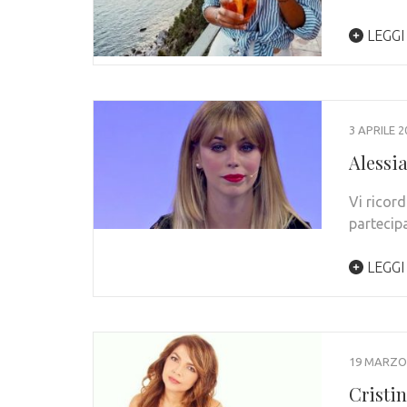
LEGGI
3 APRILE 2
Alessia
Vi ricor
partecip
LEGGI
19 MARZO
Cristi