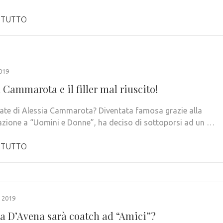
 TUTTO
019
 Cammarota e il filler mal riuscito!
date di Alessia Cammarota? Diventata famosa grazie alla
azione a “Uomini e Donne”, ha deciso di sottoporsi ad un …
 TUTTO
 2019
na D’Avena sarà coatch ad “Amici”?