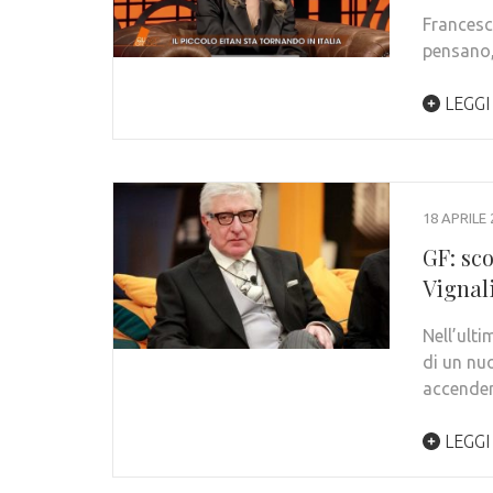
Francesc
pensano,
LEGGI
18 APRILE 
GF: sc
Vignali
Nell’ult
di un nu
accende
LEGGI