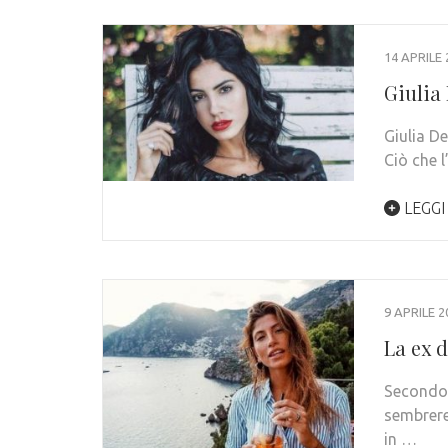
14 APRILE 
Giulia 
Giulia De
Ciò che 
LEGGI
9 APRILE 2
La ex 
Secondo 
sembrere
in …