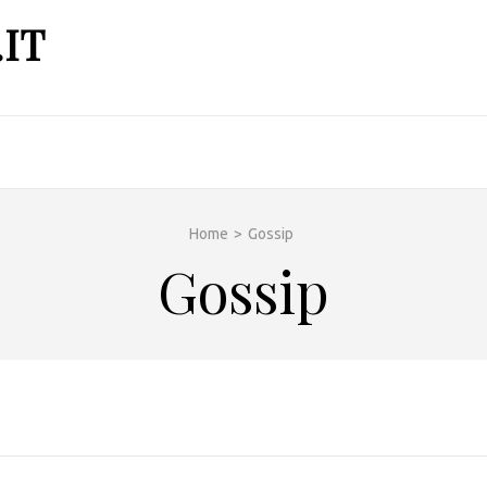
IT
Home
>
Gossip
Gossip