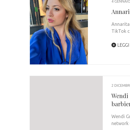
4 GENNAIO
Annari
Annarita
TikTok c
LEGGI
2 DICEMBR
Wendi 
barbier
Wendi Gr
network 