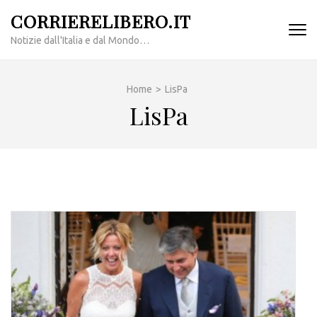
Passa
CORRIERELIBERO.IT
al
Notizie dall'Italia e dal Mondo…
contenuto
(premi
invio)
Home
>
LisPa
LisPa