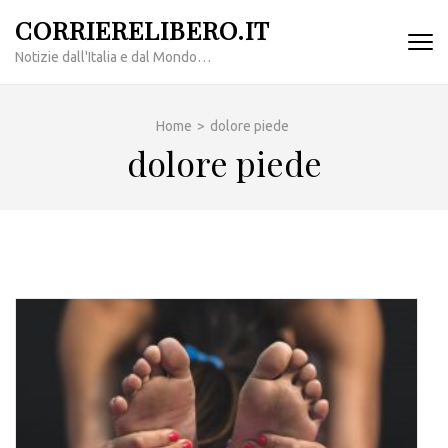
Passa
CORRIERELIBERO.IT
al
Notizie dall'Italia e dal Mondo…
contenuto
(premi
invio)
Home
>
dolore piede
dolore piede