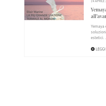
24 APRILE 
Yemaya
all’av
Yemaya è
soluzioni
estetici.
LEGGI