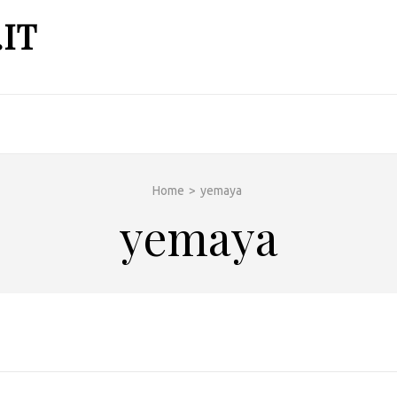
IT
Home
>
yemaya
yemaya