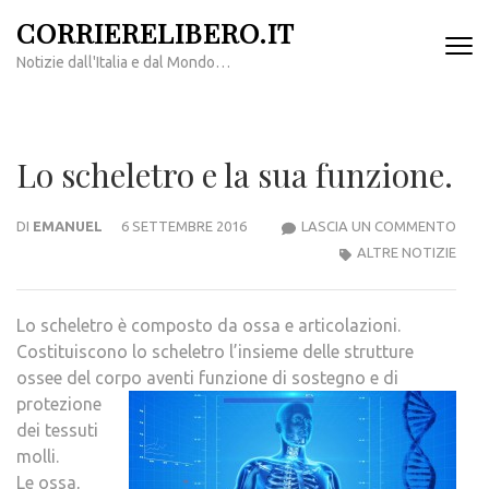
Passa
CORRIERELIBERO.IT
al
Notizie dall'Italia e dal Mondo…
contenuto
(premi
invio)
Lo scheletro e la sua funzione.
LO
DI
EMANUEL
6 SETTEMBRE 2016
LASCIA UN COMMENTO
SCH
ALTRE NOTIZIE
E
LA
Lo scheletro è composto da ossa e articolazioni.
SUA
Costituiscono lo scheletro l’insieme delle strutture
FUNZ
ossee del corpo aventi funzione di soste
gno e di
protezione
dei tessuti
molli.
Le ossa,