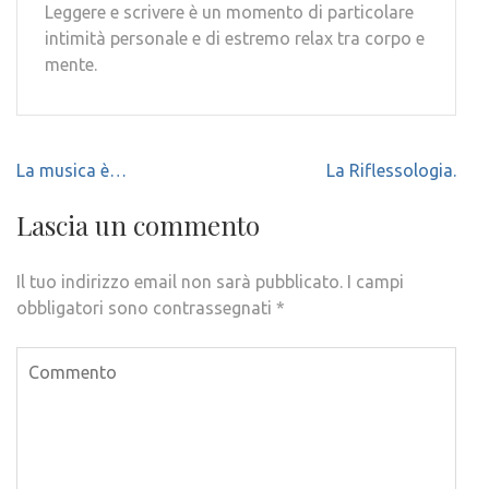
Leggere e scrivere è un momento di particolare
intimità personale e di estremo relax tra corpo e
mente.
Navigazione
La musica è…
La Riflessologia.
articoli
Lascia un commento
Il tuo indirizzo email non sarà pubblicato.
I campi
obbligatori sono contrassegnati
*