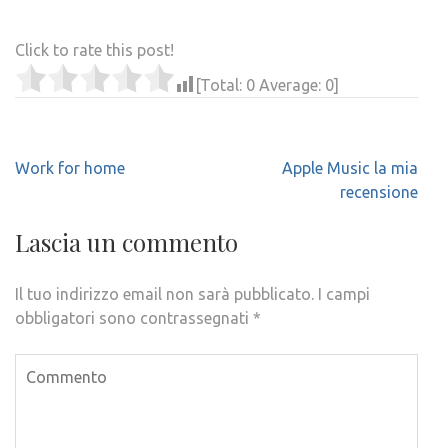
Click to rate this post!
[Total:
0
Average:
0
]
Navigazione
Work for home
Apple Music la mia
articoli
recensione
Lascia un commento
Il tuo indirizzo email non sarà pubblicato.
I campi
obbligatori sono contrassegnati
*