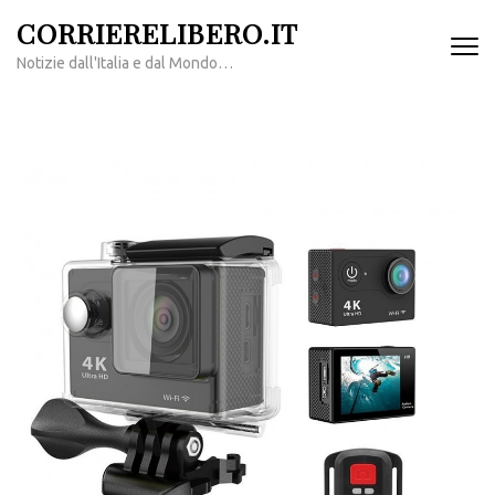
Passa
CORRIERELIBERO.IT
al
Notizie dall'Italia e dal Mondo…
contenuto
(premi
invio)