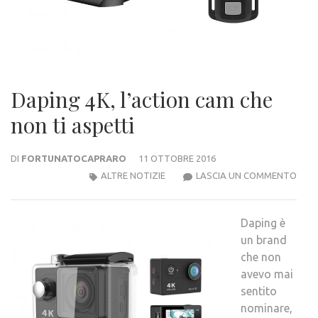
Daping 4K, l’action cam che
non ti aspetti
DI
FORTUNATOCAPRARO
11 OTTOBRE 2016
DAP
ALTRE NOTIZIE
LASCIA UN COMMENTO
4K,
L’AC
Daping è
CAM
un brand
CHE
che non
NON
avevo mai
TI
sentito
ASPE
nominare,