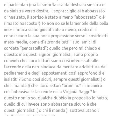
di particolari (ma la smorfia era da destra a sinistra o
da sinistra verso destra, il sopracciglio si è abbassato
o innalzato, il sorriso è stato almeno “abbozzato” o è
rimasto nascosto?). Io non so se le lamentele della bella
neo-sindaca siano giustificate o meno, credo di sì
conoscendo la sua poca propensione verso i cosiddetti
mass-media, come d’altronde tutti i suoi amici di
cordata “pentastellati”; quello che però mi chiedo è
questo: ma questi signori giornalisti, sono proprio
convinti che i loro lettori siano così interessati alle
faccende della neo-sindaca da meritare addirittura dei
pedinamenti e degli appostamenti così approfonditi e
insistiti ? Sono così sicuri, sempre questi giornalisti ( o
chi li manda !) che i loro lettori “bramino” in maniera
così intensiva le faccende della Virginia Raggi ? Io
questo non lo so, qualche dubbio in proposito lo nutro,
quello di cui invece sono abbastanza sicuro è che
questi giornalisti ( o chi li manda ), sottovalutano l’