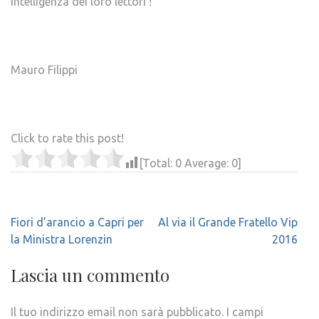
intelligenza dei loro lettori !
Mauro Filippi
Click to rate this post!
[Total:
0
Average:
0
]
Navigazione
Fiori d’arancio a Capri per
Al via il Grande Fratello Vip
articoli
la Ministra Lorenzin
2016
Lascia un commento
Il tuo indirizzo email non sarà pubblicato.
I campi