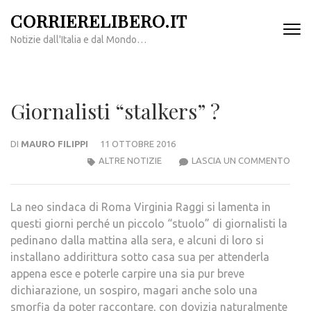
Passa
CORRIERELIBERO.IT
al
Notizie dall'Italia e dal Mondo…
contenuto
(premi
invio)
Giornalisti “stalkers” ?
DI
MAURO FILIPPI
11 OTTOBRE 2016
GIOR
ALTRE NOTIZIE
LASCIA UN COMMENTO
“STA
?
La neo sindaca di Roma Virginia Raggi si lamenta in
questi giorni perché un piccolo “stuolo” di giornalisti la
pedinano dalla mattina alla sera, e alcuni di loro si
installano addirittura sotto casa sua per attenderla
appena esce e poterle carpire una sia pur breve
dichiarazione, un sospiro, magari anche solo una
smorfia da poter raccontare, con dovizia naturalmente