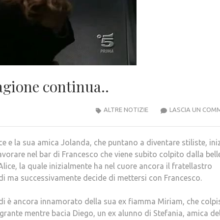
agione continua..
ALTRE NOTIZIE
LASCIA UN COM
ce e la sua amica Jolanda, che puntano a diventare stiliste, ini
avorare nel bar di Francesco che viene subito colpito dalla bel
Alice, la quale inizialmente ha nel cuore ancora il fratellastro
di ma successivamente decide di mettersi con Francesco.
di è ancora innamorato della sua ex fiamma Miriam, che colpis
grante mentre bacia Diego, un ex alunno di Stefania, amica de