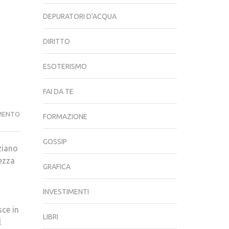
DEPURATORI D'ACQUA
DIRITTO
ESOTERISMO
FAI DA TE
I
MENTO
FORMAZIONE
CESARONI-
LA
GOSSIP
ziano
QUINTA
lezza
STAGIONE
GRAFICA
CONTINUA..
INVESTIMENTI
ce in
LIBRI
l