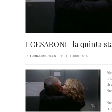
I CESARONI- la quinta st
DI
TURRA MICHELA
11 OTTOBRE 2016
Ali
a l
di 
Ru
Ru
fra