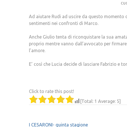
cuo
Ad aiutare Rudi ad uscire da questo momento diff
sentimenti nei confronti di Marco.
Anche Giulio tenta di riconquistare la sua amat
proprio mentre vanno dall’avvocato per firmare 
l’amore.
E’ così che Lucia decide di lasciare Fabrizio e to
Click to rate this post!
[Total:
1
Average:
5
]
Navigazione
I CESARONI- quinta stagione