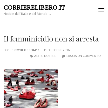
Passa
CORRIERELIBERO.IT
al
Notizie dall'Italia e dal Mondo…
contenuto
(premi
invio)
Il femminicidio non si arresta
DI
CHERRYBLOSSOM16
11 OTTOBRE 2016
IL
ALTRE NOTIZIE
LASCIA UN COMMENTO
FEMM
NON
SI
ARR