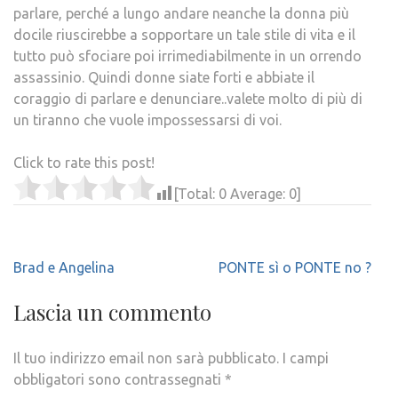
parlare, perché a lungo andare neanche la donna più
docile riuscirebbe a sopportare un tale stile di vita e il
tutto può sfociare poi irrimediabilmente in un orrendo
assassinio. Quindi donne siate forti e abbiate il
coraggio di parlare e denunciare..valete molto di più di
un tiranno che vuole impossessarsi di voi.
Click to rate this post!
[Total:
0
Average:
0
]
Navigazione
Brad e Angelina
PONTE sì o PONTE no ?
articoli
Lascia un commento
Il tuo indirizzo email non sarà pubblicato.
I campi
obbligatori sono contrassegnati
*