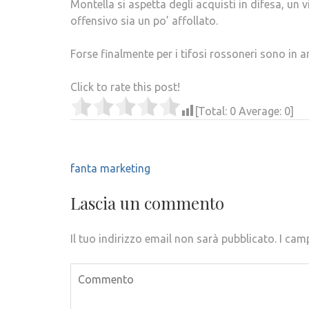
Montella si aspetta degli acquisti in difesa, un 
offensivo sia un po’ affollato.
Forse finalmente per i tifosi rossoneri sono in 
Click to rate this post!
[Total:
0
Average:
0
]
Navigazione
fanta marketing
articoli
Lascia un commento
Il tuo indirizzo email non sarà pubblicato.
I cam