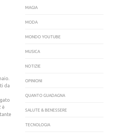
MAGIA
MODA
MONDO YOUTUBE
MUSICA
NOTIZIE
naio.
OPINIONI
ti da
QUANTO GUADAGNA
agato
2 è
SALUTE & BENESSERE
rtante
TECNOLOGIA