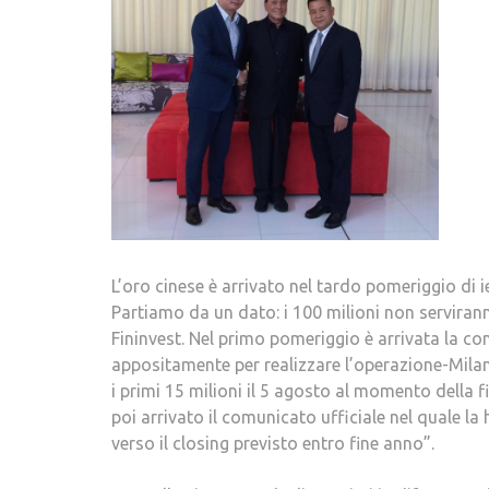
L’oro cinese è arrivato nel tardo pomeriggio di 
Partiamo da un dato: i 100 milioni non servirann
Fininvest. Nel primo pomeriggio è arrivata la co
appositamente per realizzare l’operazione-Milan)
i primi 15 milioni il 5 agosto al momento della f
poi arrivato il comunicato ufficiale nel quale 
verso il closing previsto entro fine anno”.