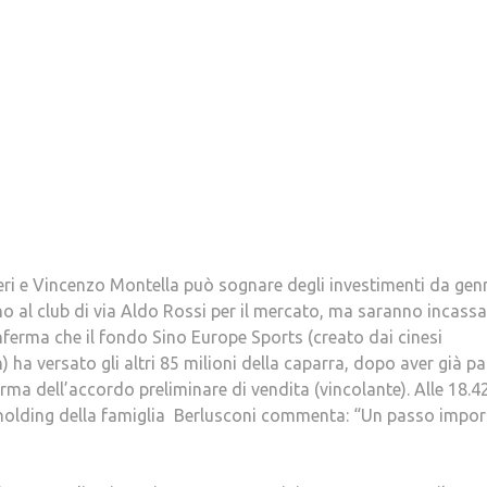
ieri e Vincenzo Montella può sognare degli investimenti da gen
o al club di via Aldo Rossi per il mercato, ma saranno incassa
nferma che il fondo Sino Europe Sports (creato dai cinesi
 ha versato gli altri 85 milioni della caparra, dopo aver già p
irma dell’accordo preliminare di vendita (vincolante). Alle 18.4
la holding della famiglia Berlusconi commenta: “Un passo impo