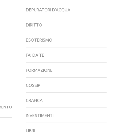
DEPURATORI D'ACQUA
DIRITTO
ESOTERISMO
FAI DA TE
FORMAZIONE
GOSSIP
GRAFICA
L’ORO
MENTO
DEI
INVESTIMENTI
CINESI.
LIBRI