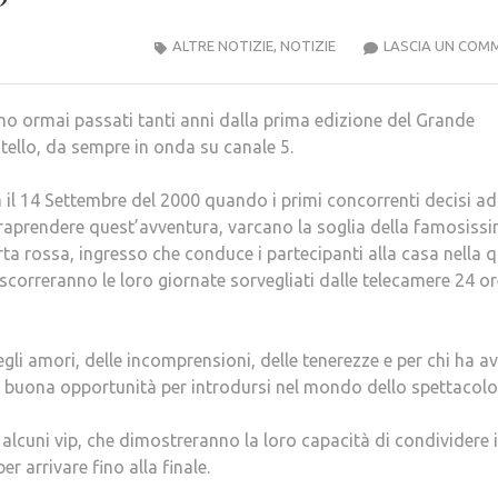
ALTRE NOTIZIE
,
NOTIZIE
LASCIA UN COM
no ormai passati tanti anni dalla prima edizione del Grande
tello, da sempre in onda su canale 5.
 il 14 Settembre del 2000 quando i primi concorrenti decisi ad
traprendere quest’avventura, varcano la soglia della famosiss
ta rossa, ingresso che conduce i partecipanti alla casa nella 
scorreranno le loro giornate sorvegliati dalle telecamere 24 or
degli amori, delle incomprensioni, delle tenerezze e per chi ha a
a buona opportunità per introdursi nel mondo dello spettacolo
lcuni vip, che dimostreranno la loro capacità di condividere i
er arrivare fino alla finale.