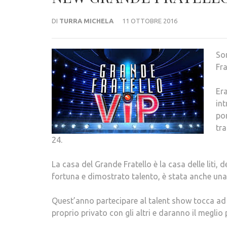
DI
TURRA MICHELA
11 OTTOBRE 2016
So
Fra
Era
in
por
tra
24.
La casa del Grande Fratello è la casa delle liti, 
fortuna e dimostrato talento, è stata anche un
Quest’anno partecipare al talent show tocca ad a
proprio privato con gli altri e daranno il meglio p