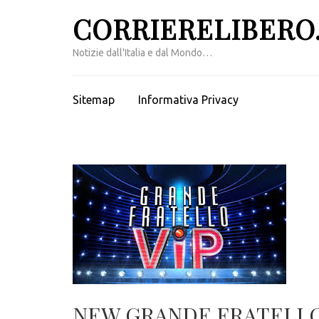
Passa
CORRIERELIBERO.
al
contenuto
Notizie dall'Italia e dal Mondo…
(premi
invio)
Sitemap
Informativa Privacy
NEW GRANDE FRATELL