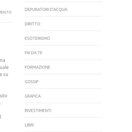
DEPURATORI D'ACQUA
NEW
MENTO
GRANDE
DIRITTO
FRATELLO
ESOTERISMO
FAI DA TE
ima
quale
FORMAZIONE
e su
GOSSIP
vuto
GRAFICA
.
INVESTIMENTI
l
LIBRI