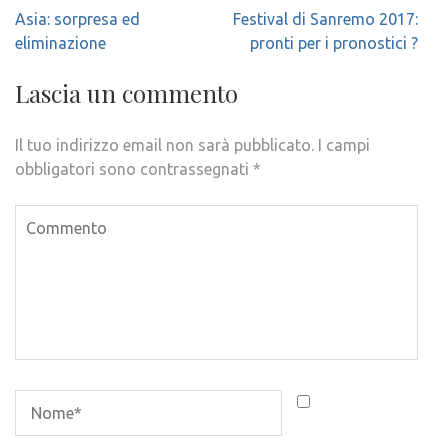
Navigazione
Asia: sorpresa ed
Festival di Sanremo 2017:
articoli
eliminazione
pronti per i pronostici ?
Lascia un commento
Il tuo indirizzo email non sarà pubblicato.
I campi
obbligatori sono contrassegnati
*