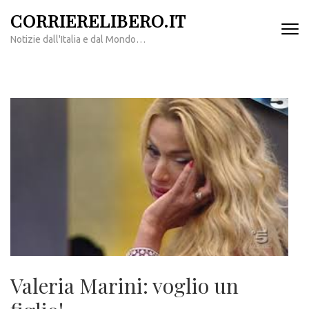
Passa
CORRIERELIBERO.IT
al
Notizie dall'Italia e dal Mondo…
contenuto
(premi
invio)
Valeria Marini: voglio un