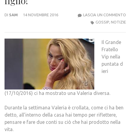
figlio!
VALE
DI
SAM
14 NOVEMBRE 2016
LASCIA UN COMMENTO
MARI
GOSSIP
,
NOTIZIE
VOG
UN
Il Grande
FIGLI
Fratello
Vip nella
puntata d
ieri
(17/10/2016) ci ha mostrato una Valeria diversa.
Durante la settimana Valeria è crollata, come ci ha ben
detto, all’interno della casa hai tempo per riflettere,
pensare e fare due conti su ciò che hai prodotto nella
vita.