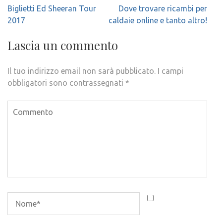
Navigazione
Biglietti Ed Sheeran Tour
Dove trovare ricambi per
articoli
2017
caldaie online e tanto altro!
Lascia un commento
Il tuo indirizzo email non sarà pubblicato.
I campi
obbligatori sono contrassegnati
*