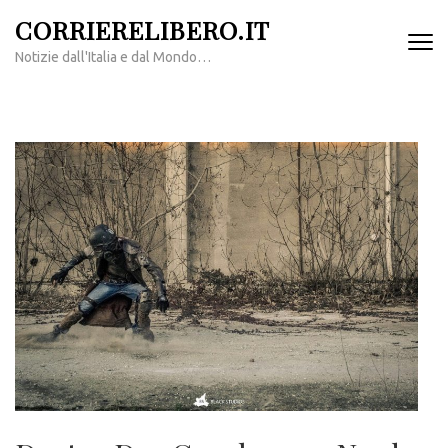
Passa
CORRIERELIBERO.IT
al
Notizie dall'Italia e dal Mondo…
contenuto
(premi
invio)