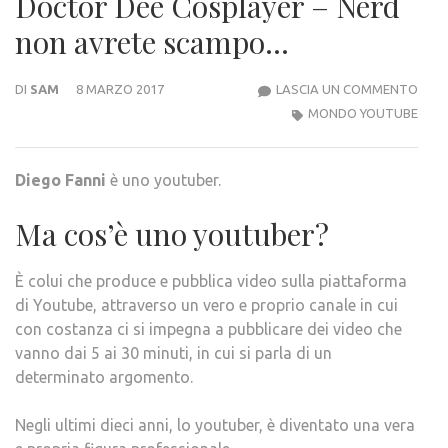
Doctor Dee Cosplayer – Nerd
non avrete scampo…
DOC
DI
SAM
8 MARZO 2017
LASCIA UN COMMENTO
DEE
MONDO YOUTUBE
COS
–
Diego Fanni
è uno youtuber.
NER
NON
Ma cos’è uno youtuber?
AVR
SCA
È colui che produce e pubblica video sulla piattaforma
di Youtube, attraverso un vero e proprio canale in cui
con costanza ci si impegna a pubblicare dei video che
vanno dai 5 ai 30 minuti, in cui si parla di un
determinato argomento.
Negli ultimi dieci anni, lo youtuber, è diventato una vera