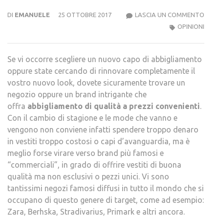
H&M
DI
EMANUELE
25 OTTOBRE 2017
LASCIA UN COMMENTO
–
OPINIONI
OPIN
E
Se vi occorre scegliere un nuovo capo di abbigliamento
RECE
oppure state cercando di rinnovare completamente il
ABBI
vostro nuovo look, dovete sicuramente trovare un
negozio oppure un brand intrigante che
offra
abbigliamento di qualità a prezzi convenienti
.
Con il cambio di stagione e le mode che vanno e
vengono non conviene infatti spendere troppo denaro
in vestiti troppo costosi o capi d’avanguardia, ma è
meglio forse virare verso brand più famosi e
“commerciali”, in grado di offrire vestiti di buona
qualità ma non esclusivi o pezzi unici. Vi sono
tantissimi negozi famosi diffusi in tutto il mondo che si
occupano di questo genere di target, come ad esempio:
Zara, Berhska, Stradivarius, Primark e altri ancora.