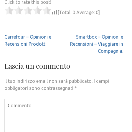
Click to rate this post!
[Total:
0
Average:
0
]
Navigazione
Carrefour – Opinioni e
Smartbox – Opinioni e
articoli
Recensioni Prodotti
Recensioni – Viaggiare in
Compagnia.
Lascia un commento
Il tuo indirizzo email non sarà pubblicato.
I campi
obbligatori sono contrassegnati
*