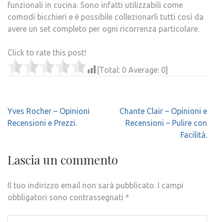
funzionali in cucina. Sono infatti utilizzabili come
comodi bicchieri e è possibile collezionarli tutti così da
avere un set completo per ogni ricorrenza particolare.
Click to rate this post!
[Total:
0
Average:
0
]
Navigazione
Yves Rocher – Opinioni
Chante Clair – Opinioni e
articoli
Recensioni e Prezzi.
Recensioni – Pulire con
Facilità.
Lascia un commento
Il tuo indirizzo email non sarà pubblicato.
I campi
obbligatori sono contrassegnati
*