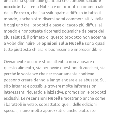
una crema spalmabile gianduia che contiene
cacao e
nocciole
. La crema Nutella è un prodotto commerciale
della
Ferrero
, che l’ha sviluppato e diffuso in tutto il
mondo, anche sotto diversi nomi commerciali. Nutella
è oggi uno tra i prodotti a base di cacao più diffusi al
mondo e nonostante ricorrenti polemiche da parte dei
più salutisti, il primato di questo prodotto non accenna
a voler diminuire. Le
opinioni sulla Nutella
sono quasi
tutte piuttosto chiara: è buonissima e imprescindibile.
Ovviamente occorre stare attenti a non abusare di
questo alimento, sia per ovvie questioni di zuccheri, sia
perché le sostanze che necessariamente contiene
possono creare danno a lungo andare e se abusate. Sul
sito internet è possibile trovare molte informazioni
interessanti riguardo a iniziative, promozioni e prodotti
esclusivi. Le
recensioni Nutella
mostrano anche come
i barattoli in vetro, soprattutto quelli delle edizioni
speciali, siano molto apprezzati e anche piuttosto