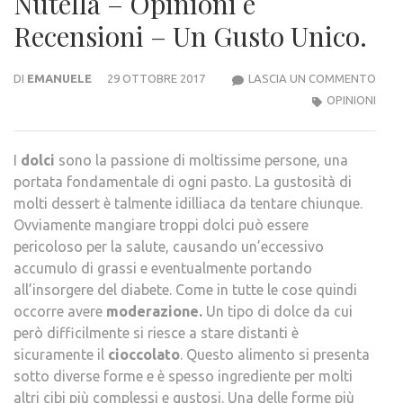
Nutella – Opinioni e
Recensioni – Un Gusto Unico.
NUT
DI
EMANUELE
29 OTTOBRE 2017
LASCIA UN COMMENTO
–
OPINIONI
OPIN
E
I
dolci
sono la passione di moltissime persone, una
RECE
portata fondamentale di ogni pasto. La gustosità di
–
molti dessert è talmente idilliaca da tentare chiunque.
UN
Ovviamente mangiare troppi dolci può essere
GUS
pericoloso per la salute, causando un’eccessivo
UNIC
accumulo di grassi e eventualmente portando
all’insorgere del diabete. Come in tutte le cose quindi
occorre avere
moderazione.
Un tipo di dolce da cui
però difficilmente si riesce a stare distanti è
sicuramente il
cioccolato
. Questo alimento si presenta
sotto diverse forme e è spesso ingrediente per molti
altri cibi più complessi e gustosi. Una delle forme più