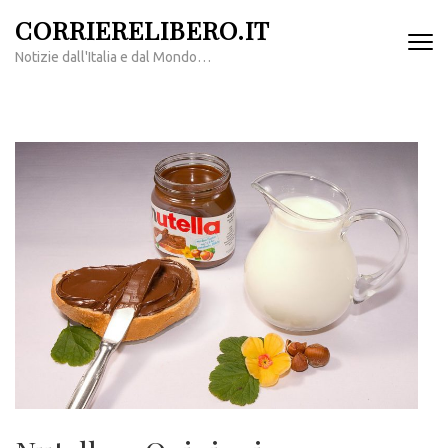
Passa
CORRIERELIBERO.IT
al
Notizie dall'Italia e dal Mondo…
contenuto
(premi
invio)