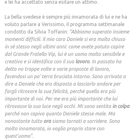
e lei ha accettato senza esitare un attimo.
La bella svedese è sempre più innamorata di lui e ne ha
voluto parlare a Verissimo, il programma settimanale
condotto da Silvia Toffanin:
“Abbiamo superato insieme
momenti difficili. Il mio caro Daniele si era molto chiuso
in sé stesso negli ultimi anni: come avete potuto capire
dal Grande Fratello Vip, lui è un uomo molto sensibile e
creativo e si identifica con il suo
lavoro
. In passato ha
detto no troppe volte a varie proposte di lavoro,
facendosi un po’ terra bruciata intorno. Sono arrivata a
dire a Daniele che ero disposta a lasciarlo andare per
fargli ritrovare la sua felicità, perché quella era più
importante di noi. Per me era più importante che lui
ritrovasse la sua luce negli occhi. Mi sono sentita
in colpa
perché non capivo quanto Daniele stesse male. Ma
nonostante tutto
ora
siamo tornati a sorridere. Sono
molto innamorata, io voglio proprio stare con
quest’uomo”.