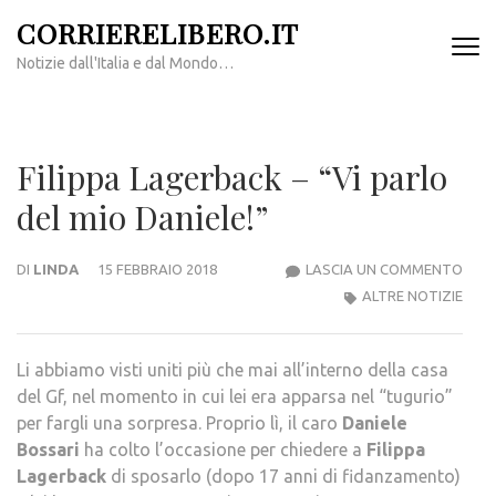
Passa
CORRIERELIBERO.IT
al
Notizie dall'Italia e dal Mondo…
contenuto
(premi
invio)
Filippa Lagerback – “Vi parlo
del mio Daniele!”
FILIP
DI
LINDA
15 FEBBRAIO 2018
LASCIA UN COMMENTO
LAG
ALTRE NOTIZIE
–
“VI
Li abbiamo visti uniti più che mai all’interno della casa
PAR
del Gf, nel momento in cui lei era apparsa nel “tugurio”
DEL
per fargli una sorpresa. Proprio lì, il caro
Daniele
MIO
Bossari
ha colto l’occasione per chiedere a
Filippa
DANI
Lagerback
di sposarlo (dopo 17 anni di fidanzamento)