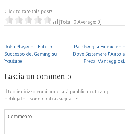
Click to rate this post!
[Total:
0
Average:
0
]
Navigazione
John Player – Il Futuro
Parcheggi a Fiumicino –
articoli
Successo del Gaming su
Dove Sistemare l’Auto a
Youtube.
Prezzi Vantaggiosi.
Lascia un commento
Il tuo indirizzo email non sarà pubblicato.
I campi
obbligatori sono contrassegnati
*