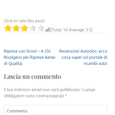
Click to rate this post!
[Total:
16
Average:
3.1
]
Navigazione
Riprese con Droni – A Chi
Recensioni Autodoc: ecco
articoli
Rivolgersi per Riprese Aeree
cosa saper sul portale di
di Qualità.
ricambi auto
Lascia un commento
Il tuo indirizzo email non sarà pubblicato.
I campi
obbligatori sono contrassegnati
*