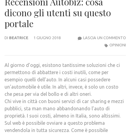
Recensioni Autobiz: cosa
dicono gli utenti su questo
portale
RECE
DI
BEATRICE
1 GIUGNO 2018
LASCIA UN COMMENTO
AUTO
OPINIONI
COS
DIC
Al giorno d’oggi, esistono tantissime soluzioni che ci
GLI
permettono di abbattere i costi inutili, come per
UTEN
esempio quelli dell’auto. In alcuni casi possedere
SU
un’automobile è utile. In altri, invece, è solo un costo
QUE
che pesa per via del bollo e di altri oneri.
POR
Chi vive in città con buoni servizi di car sharing e mezzi
pubblici, sta man mano abbandonando l’auto di
proprietà. I suoi costi, almeno in Italia, sono altissimi.
Sul web è possibile ovviare a questo problema
vendendola in tutta sicurezza. Come è possibile