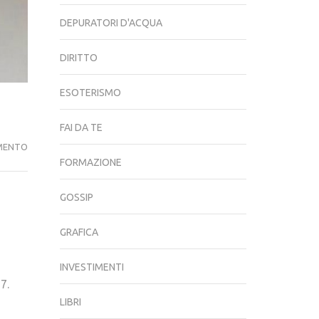
DEPURATORI D'ACQUA
DIRITTO
ESOTERISMO
FAI DA TE
NADIA
MENTO
FORMAZIONE
TOFFA
HA
GOSSIP
UN
NUOVO
AMORE?
GRAFICA
INVESTIMENTI
7.
LIBRI