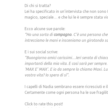
Di chi si tratta?
Lei ha specificato in un’intervista che non son
magico, speciale… e che lui le è sempre stata vi
Ecco alcune sue parole:
“Ho una sorta di
compagno
. C’è una persona che
intrecciamo le mani e insceniamo un girotondo sal
E i sui social scrive:
“Buongiorno amici carissimi…Ieri serata di chiacc
importanti della mia vita. E così sarà per sempre
‘MAX E’ MAX’. E io da sempre lo chiamo Maxi. Lui p
vostra vita? Io spero di sì”.
I capelli di Nadia sembrano essere ricresciuti e
Certamente come ogni persona ha le sue fragili
Click to rate this post!