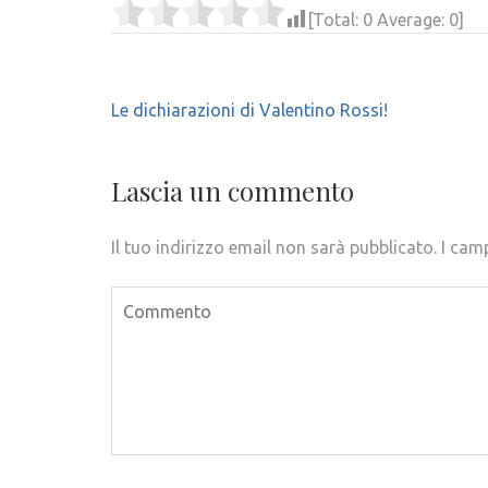
[Total:
0
Average:
0
]
Navigazione
Le dichiarazioni di Valentino Rossi!
articoli
Lascia un commento
Il tuo indirizzo email non sarà pubblicato.
I cam