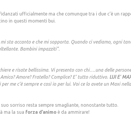
o fidanzati ufficialmente ma che comunque tra i due c’è un rap
cino in questi momenti bui.
 mi sta accanto e che mi sopporta. Quando ci vediamo, ogni tan
tellante. Bambini impazziti”.
hiere e risate bellissima. Vi presento con chi….una delle person
. Amico? Amore? Fratello? Complice? E’ tutto riduttivo.
LUI
E
’
MA
er me c’è sempre e così io per lui. Voi ce lo avete un Maxi nell
 il suo sorriso resta sempre smagliante, nonostante tutto.
tà ma la sua
forza
d’animo
è da ammirare!