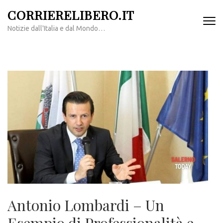
Passa
CORRIERELIBERO.IT
al
Notizie dall'Italia e dal Mondo…
contenuto
(premi
invio)
Antonio Lombardi – Un
Esempio di Professionalità e