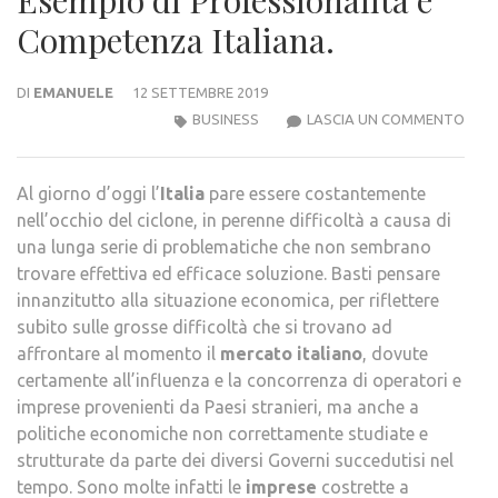
Competenza Italiana.
DI
EMANUELE
12 SETTEMBRE 2019
ANT
BUSINESS
LASCIA UN COMMENTO
LOM
–
Al giorno d’oggi l’
Italia
pare essere costantemente
UN
nell’occhio del ciclone, in perenne difficoltà a causa di
ESEM
una lunga serie di problematiche che non sembrano
DI
trovare effettiva ed efficace soluzione. Basti pensare
PROF
innanzitutto alla situazione economica, per riflettere
E
subito sulle grosse difficoltà che si trovano ad
COM
affrontare al momento il
mercato italiano
, dovute
ITAL
certamente all’influenza e la concorrenza di operatori e
imprese provenienti da Paesi stranieri, ma anche a
politiche economiche non correttamente studiate e
strutturate da parte dei diversi Governi succedutisi nel
tempo. Sono molte infatti le
imprese
costrette a