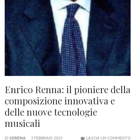
Enrico Renna: il pioniere della
composizione innovativa e
delle nuove tecnologie
musicali
ENRI
DI
SERENA
3 FEBBRAIO 2023
LASCIA UN COMMENTO