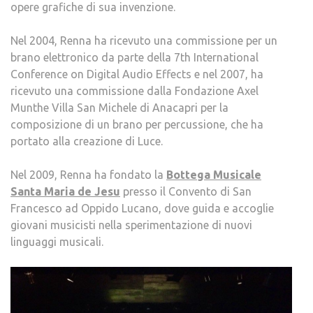
opere grafiche di sua invenzione.
Nel 2004, Renna ha ricevuto una commissione per un
brano elettronico da parte della 7th International
Conference on Digital Audio Effects e nel 2007, ha
ricevuto una commissione dalla Fondazione Axel
Munthe Villa San Michele di Anacapri per la
composizione di un brano per percussione, che ha
portato alla creazione di Luce.
Nel 2009, Renna ha fondato la
Bottega Musicale
Santa Maria de Jesu
presso il Convento di San
Francesco ad Oppido Lucano, dove guida e accoglie
giovani musicisti nella sperimentazione di nuovi
linguaggi musicali.