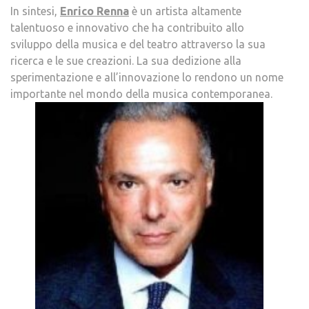
In sintesi,
Enrico Renna
è un artista altamente
talentuoso e innovativo che ha contribuito allo
sviluppo della musica e del teatro attraverso la sua
ricerca e le sue creazioni. La sua dedizione alla
sperimentazione e all’innovazione lo rendono un nome
importante nel mondo della musica contemporanea.