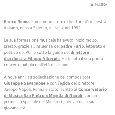
RENN
MUSICA
IL
PION
Enrico Renna
è un compositore e direttore d’orchestra
DELL
italiano, nato a Salerno, in Italia, nel 1952.
COM
INNO
La sua formazione musicale ha avuto inizio molto
E
presto, grazie all’influenza del
padre Furio
, letterato e
DELL
politico del PCI, e sotto la guida del
direttore
NUO
d’orchestra Filippo Alberghi
. Ha tenuto il suo primo
TECN
concerto pubblico all’età di sei anni.
MUSI
A nove anni, su sollecitazione del compositore
Giuseppe Savagnone
e con l’egida del direttore
Jacopo Napoli, Renna è stato iscritto al
Conservatorio
di Musica San Pietro a Majella di Napoli
, con un
permesso speciale del Ministero, per via della sua
giovane età.