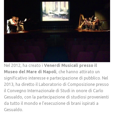
Nel 2012, ha creato i
Venerdì Musicali presso il
Museo del Mare di Napoli
, che hanno attirato un
significativo interesse e partecipazione di pubblico. Nel
2013, ha diretto il Laboratorio di Composizione presso
il Convegno Internazionale di Studi in onore di Carlo
Gesualdo, con la partecipazione di studiosi provenienti
da tutto il mondo e l’esecuzione di brani ispirati a
Gesualdo.