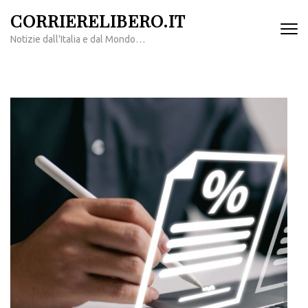
Passa
CORRIERELIBERO.IT
al
Notizie dall'Italia e dal Mondo…
contenuto
(premi
invio)