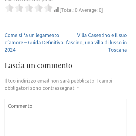
[Total:
0
Average:
0
]
Navigazione
Come si fa un legamento
Villa Casentino e il suo
articoli
d’amore – Guida Definitiva
fascino, una villa di lusso in
2024
Toscana
Lascia un commento
Il tuo indirizzo email non sarà pubblicato.
I campi
obbligatori sono contrassegnati
*