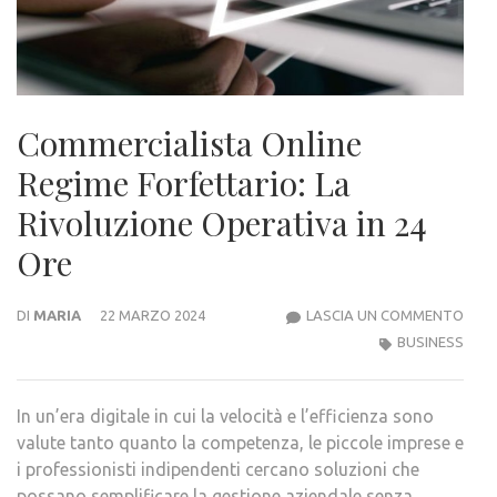
Commercialista Online
Regime Forfettario: La
Rivoluzione Operativa in 24
Ore
COM
DI
MARIA
22 MARZO 2024
LASCIA UN COMMENTO
ONLI
BUSINESS
REGI
FORF
In un’era digitale in cui la velocità e l’efficienza sono
LA
valute tanto quanto la competenza, le piccole imprese e
RIVO
i professionisti indipendenti cercano soluzioni che
OPE
possano semplificare la gestione aziendale senza