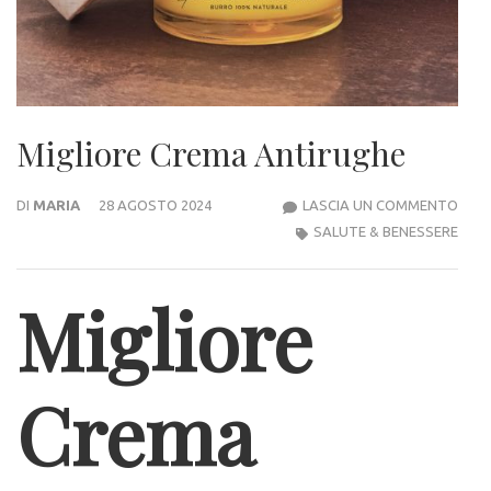
Migliore Crema Antirughe
MIGL
DI
MARIA
28 AGOSTO 2024
LASCIA UN COMMENTO
CRE
SALUTE & BENESSERE
ANT
Migliore
Crema