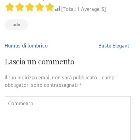
[Total:
1
Average:
5
]
adv
Navigazione
Humus di lombrico
Buste Eleganti
articoli
Lascia un commento
Il tuo indirizzo email non sarà pubblicato.
I campi
obbligatori sono contrassegnati
*