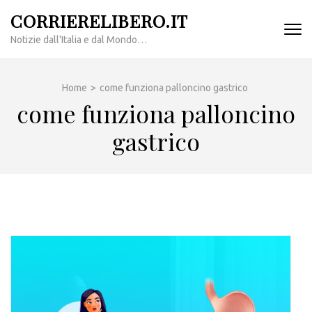
Passa
CORRIERELIBERO.IT
al
Notizie dall'Italia e dal Mondo…
contenuto
(premi
invio)
Home
>
come funziona palloncino gastrico
come funziona palloncino
gastrico