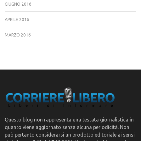
GIUGNO 2016
APRILE 2016
MARZO 2016
Questo blog non rappresenta una testata giornalistica in
quanto viene aggiornato senza alcuna periodicità. Non
può pertanto considerarsi un prodotto editoriale ai sensi