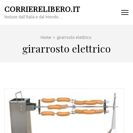
Passa
CORRIERELIBERO.IT
al
Notizie dall'Italia e dal Mondo…
contenuto
(premi
invio)
Home
>
girarrosto elettrico
girarrosto elettrico