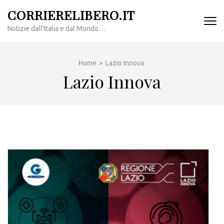
Passa
CORRIERELIBERO.IT
al
Notizie dall'Italia e dal Mondo…
contenuto
(premi
invio)
Home
>
Lazio Innova
Lazio Innova