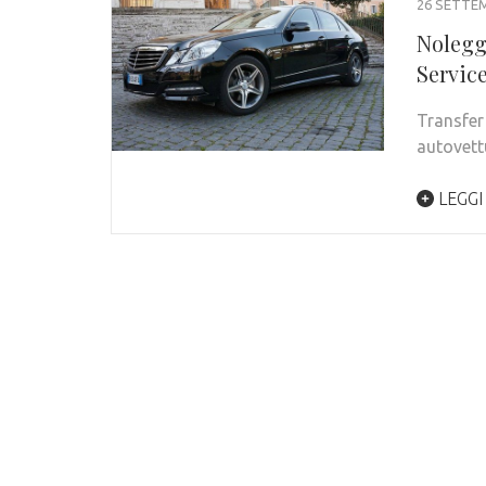
26 SETTE
Nolegg
Servic
Transfer 
autovett
LEGGI