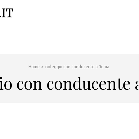
IT
Home
>
noleggio con conducente a Roma
io con conducente