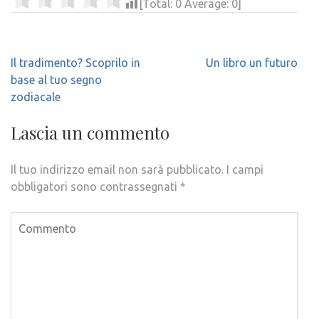
[Total:
0
Average:
0
]
Navigazione
Il tradimento? Scoprilo in
Un libro un futuro
articoli
base al tuo segno
zodiacale
Lascia un commento
Il tuo indirizzo email non sarà pubblicato.
I campi
obbligatori sono contrassegnati
*