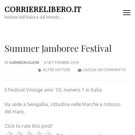
Passa
CORRIERELIBERO.IT
al
Notizie dall'Italia e dal Mondo…
contenuto
(premi
invio)
Summer Jamboree Festival
DI
GAMBERUGA90
6 SETTEMBRE 2016
SUM
ALTRE NOTIZIE
LASCIA UN COMMENTO
JAM
FEST
Il Festival Vintage anni ’50, numero 1 in Italia.
Ha sede a Senigallia, cittadina nelle Marche a ridosso
del mare,
Click to rate this post!