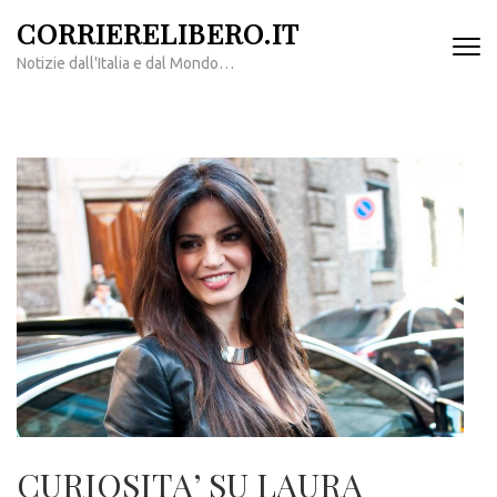
Passa
CORRIERELIBERO.IT
al
Notizie dall'Italia e dal Mondo…
contenuto
(premi
invio)
CURIOSITA’ SU LAURA