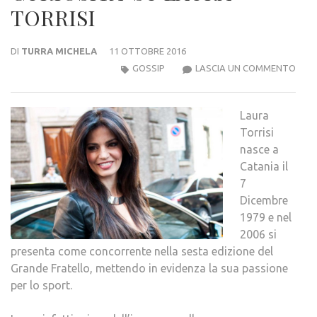
TORRISI
DI
TURRA MICHELA
11 OTTOBRE 2016
CURI
GOSSIP
LASCIA UN COMMENTO
SU
LAU
Laura
TORR
Torrisi
nasce a
Catania il
7
Dicembre
1979 e nel
2006 si
presenta come concorrente nella sesta edizione del
Grande Fratello, mettendo in evidenza la sua passione
per lo sport.