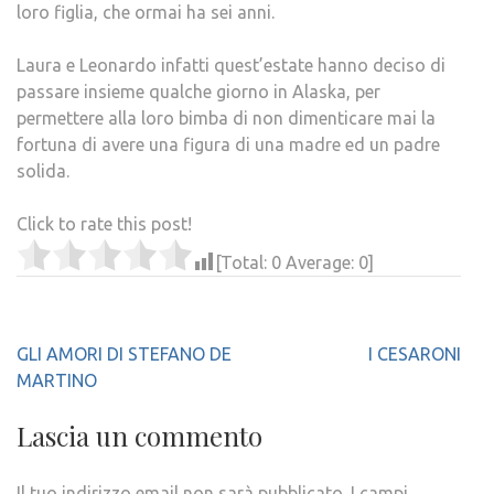
loro figlia, che ormai ha sei anni.
Laura e Leonardo infatti quest’estate hanno deciso di
passare insieme qualche giorno in Alaska, per
permettere alla loro bimba di non dimenticare mai la
fortuna di avere una figura di una madre ed un padre
solida.
Click to rate this post!
[Total:
0
Average:
0
]
Navigazione
GLI AMORI DI STEFANO DE
I CESARONI
articoli
MARTINO
Lascia un commento
Il tuo indirizzo email non sarà pubblicato.
I campi