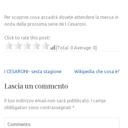
Per scoprire cosa accadrà dovete attendere la messa in
onda della prossima serie de I Cesaroni.
Click to rate this post!
[Total:
0
Average:
0
]
Navigazione
I CESARONI- sesta stagione
Wikipedia che cosa è?
articoli
Lascia un commento
Il tuo indirizzo email non sarà pubblicato.
I campi
obbligatori sono contrassegnati
*