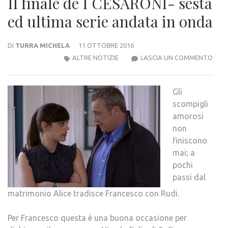
Il finale de I CESARONI- sesta
ed ultima serie andata in onda
DI
TURRA MICHELA
11 OTTOBRE 2016
IL
ALTRE NOTIZIE
LASCIA UN COMMENTO
FINA
DE
Gli
I
scompigli
CESA
amorosi
SES
non
ED
finiscono
ULTI
mai; a
SERI
pochi
AND
passi dal
IN
OND
matrimonio Alice tradisce Francesco con Rudi.
Per Francesco questa è una buona occasione per