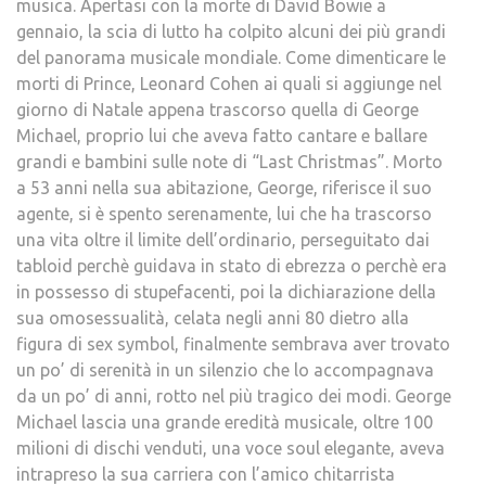
musica. Apertasi con la morte di David Bowie a
gennaio, la scia di lutto ha colpito alcuni dei più grandi
del panorama musicale mondiale. Come dimenticare le
morti di Prince, Leonard Cohen ai quali si aggiunge nel
giorno di Natale appena trascorso quella di George
Michael, proprio lui che aveva fatto cantare e ballare
grandi e bambini sulle note di “Last Christmas”. Morto
a 53 anni nella sua abitazione, George, riferisce il suo
agente, si è spento serenamente, lui che ha trascorso
una vita oltre il limite dell’ordinario, perseguitato dai
tabloid perchè guidava in stato di ebrezza o perchè era
in possesso di stupefacenti, poi la dichiarazione della
sua omosessualità, celata negli anni 80 dietro alla
figura di sex symbol, finalmente sembrava aver trovato
un po’ di serenità in un silenzio che lo accompagnava
da un po’ di anni, rotto nel più tragico dei modi. George
Michael lascia una grande eredità musicale, oltre 100
milioni di dischi venduti, una voce soul elegante, aveva
intrapreso la sua carriera con l’amico chitarrista