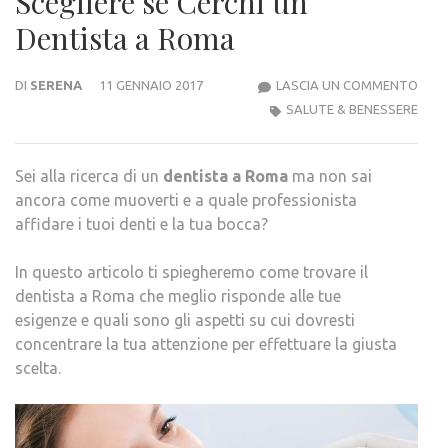
Scegliere se Cerchi un
Dentista a Roma
DENT
DI
SERENA
11 GENNAIO 2017
LASCIA UN COMMENTO
ROM
SALUTE & BENESSERE
–
ECC
Sei alla ricerca di un
dentista a Roma
ma non sai
CHI
ancora come muoverti e a quale professionista
SCEG
affidare i tuoi denti e la tua bocca?
SE
CERC
In questo articolo ti spiegheremo come trovare il
UN
dentista a Roma che meglio risponde alle tue
DENT
esigenze e quali sono gli aspetti su cui dovresti
A
concentrare la tua attenzione per effettuare la giusta
ROM
scelta.