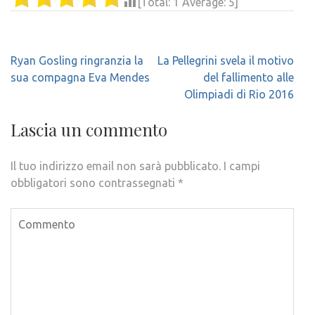
[Total:
1
Average:
5
]
Navigazione
Ryan Gosling ringranzia la
La Pellegrini svela il motivo
articoli
sua compagna Eva Mendes
del fallimento alle
Olimpiadi di Rio 2016
Lascia un commento
Il tuo indirizzo email non sarà pubblicato.
I campi
obbligatori sono contrassegnati
*