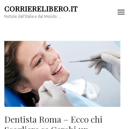
Passa
CORRIERELIBERO.IT
al
Notizie dall'Italia e dal Mondo…
contenuto
(premi
invio)
Dentista Roma – Ecco chi