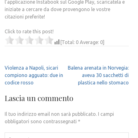
l’applicazione Instabook sul Google Play, scaricatela e
iniziate a cercare da dove provengono le vostre
citazioni preferite!
Click to rate this post!
[Total:
0
Average:
0
]
Navigazione
Violenza a Napoli, sicari
Balena arenata in Norvegia:
articoli
compiono agguato: due in
aveva 30 sacchetti di
codice rosso
plastica nello stomaco
Lascia un commento
Il tuo indirizzo email non sarà pubblicato.
I campi
obbligatori sono contrassegnati
*