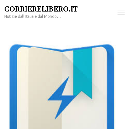
Passa
CORRIERELIBERO.IT
al
Notizie dall'Italia e dal Mondo…
contenuto
(premi
invio)