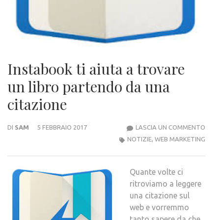
Instabook ti aiuta a trovare
un libro partendo da una
citazione
INS
DI
SAM
5 FEBBRAIO 2017
LASCIA UN COMMENTO
TI
NOTIZIE
,
WEB MARKETING
AIUT
A
Quante volte ci
TRO
ritroviamo a leggere
UN
una citazione sul
LIBR
web e vorremmo
PAR
tanto sapere da che