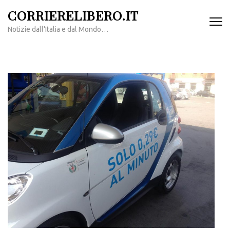
Passa
CORRIERELIBERO.IT
al
Notizie dall'Italia e dal Mondo…
contenuto
(premi
invio)