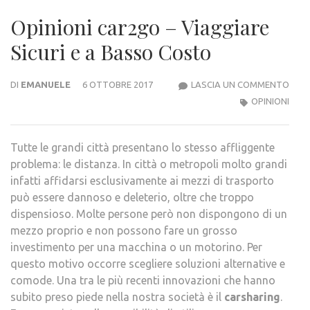
Opinioni car2go – Viaggiare
Sicuri e a Basso Costo
OPIN
DI
EMANUELE
6 OTTOBRE 2017
LASCIA UN COMMENTO
CAR
OPINIONI
–
VIAG
Tutte le grandi città presentano lo stesso affliggente
SICU
problema: le distanza. In città o metropoli molto grandi
E
infatti affidarsi esclusivamente ai mezzi di trasporto
A
può essere dannoso e deleterio, oltre che troppo
BAS
dispensioso. Molte persone però non dispongono di un
COS
mezzo proprio e non possono fare un grosso
investimento per una macchina o un motorino. Per
questo motivo occorre scegliere soluzioni alternative e
comode. Una tra le più recenti innovazioni che hanno
subito preso piede nella nostra società è il
carsharing
.