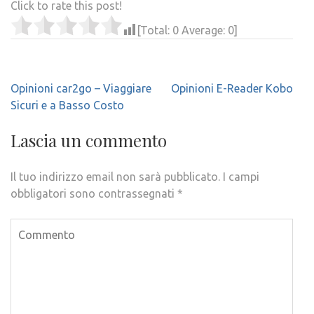
Click to rate this post!
[Total:
0
Average:
0
]
Navigazione
Opinioni car2go – Viaggiare
Opinioni E-Reader Kobo
articoli
Sicuri e a Basso Costo
Lascia un commento
Il tuo indirizzo email non sarà pubblicato.
I campi
obbligatori sono contrassegnati
*