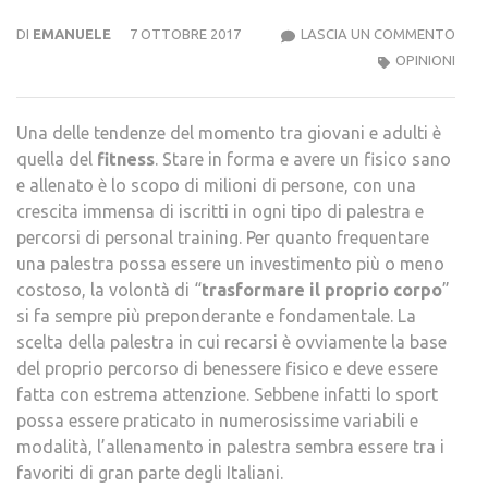
OPIN
DI
EMANUELE
7 OTTOBRE 2017
LASCIA UN COMMENTO
VIRG
OPINIONI
ACTI
–
Una delle tendenze del momento tra giovani e adulti è
IL
quella del
fitness
. Stare in forma e avere un fisico sano
FITN
e allenato è lo scopo di milioni di persone, con una
INC
crescita immensa di iscritti in ogni tipo di palestra e
IL
percorsi di personal training. Per quanto frequentare
BENE
una palestra possa essere un investimento più o meno
costoso, la volontà di “
trasformare il proprio corpo
”
si fa sempre più preponderante e fondamentale. La
scelta della palestra in cui recarsi è ovviamente la base
del proprio percorso di benessere fisico e deve essere
fatta con estrema attenzione. Sebbene infatti lo sport
possa essere praticato in numerosissime variabili e
modalità, l’allenamento in palestra sembra essere tra i
favoriti di gran parte degli Italiani.