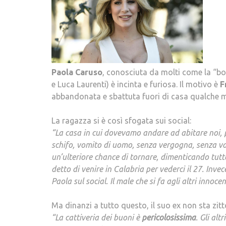
Paola
Caruso
, conosciuta da molti come la “b
e Luca Laurenti) è incinta e furiosa. Il motivo è
F
abbandonata e sbattuta fuori di casa qualche m
La ragazza si è così sfogata sui social:
“La casa in cui dovevamo andare ad abitare noi, p
schifo, vomito di uomo, senza vergogna, senza val
un’ulteriore chance di tornare, dimenticando tutt
detto di venire in Calabria per vederci il 27. Inv
Paola sul social. Il male che si fa agli altri inno
Ma dinanzi a tutto questo, il suo ex non sta zitt
“La cattiveria dei buoni è
pericolosissima
. Gli alt