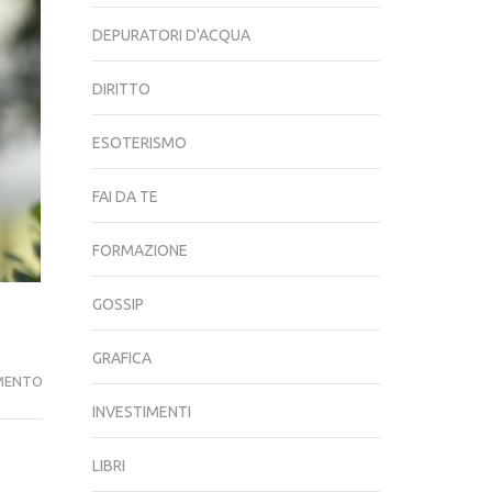
DEPURATORI D'ACQUA
DIRITTO
ESOTERISMO
FAI DA TE
FORMAZIONE
GOSSIP
GRAFICA
LA
MENTO
RABBIA
INVESTIMENTI
DI
PAOLA
LIBRI
CARUSO!