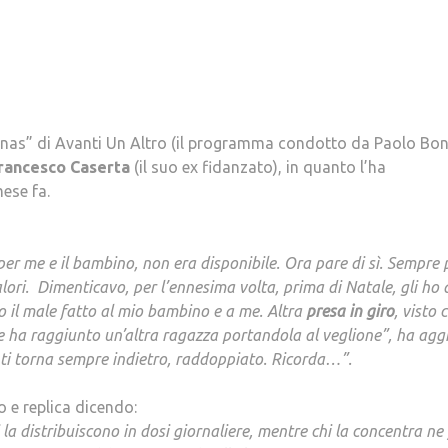
onas” di Avanti Un Altro (il programma condotto da Paolo Bon
rancesco
Caserta
(il suo ex fidanzato), in quanto l’ha
ese fa.
er me e il bambino, non era disponibile. Ora pare di sì. Sempre 
ori. Dimenticavo, per l’ennesima volta, prima di Natale, gli ho 
o il male fatto al mio bambino e a me. Altra
presa
in
giro
, visto 
ece ha raggiunto un’altra ragazza portandola al veglione”, ha agg
centi torna sempre indietro, raddoppiato. Ricorda…”.
o e replica dicendo:
ri la distribuiscono in dosi giornaliere, mentre chi la concentra ne