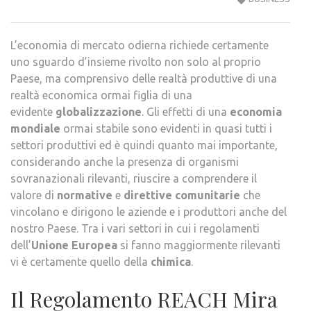
E
QUA
L’economia di mercato odierna richiede certamente
SI
uno sguardo d’insieme rivolto non solo al proprio
APPL
Paese, ma comprensivo delle realtà produttive di una
IL
realtà economica ormai figlia di una
REG
evidente
globalizzazione
. Gli effetti di una
economia
REAC
mondiale
ormai stabile sono evidenti in quasi tutti i
settori produttivi ed è quindi quanto mai importante,
considerando anche la presenza di organismi
sovranazionali rilevanti, riuscire a comprendere il
valore di
normative
e
direttive comunitarie
che
vincolano e dirigono le aziende e i produttori anche del
nostro Paese. Tra i vari settori in cui i regolamenti
dell’
Unione Europea
si fanno maggiormente rilevanti
vi è certamente quello della
chimica
.
Il Regolamento REACH Mira