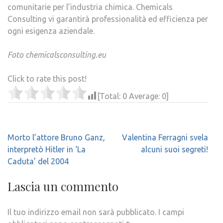
comunitarie per l’industria chimica. Chemicals
Consulting vi garantirà professionalità ed efficienza per
ogni esigenza aziendale.
Foto chemicalsconsulting.eu
Click to rate this post!
[Total:
0
Average:
0
]
Navigazione
Morto l’attore Bruno Ganz,
Valentina Ferragni svela
articoli
interpretò Hitler in ‘La
alcuni suoi segreti!
Caduta’ del 2004
Lascia un commento
Il tuo indirizzo email non sarà pubblicato.
I campi