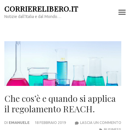
Passa
CORRIERELIBERO.IT
al
Notizie dall'Italia e dal Mondo…
contenuto
(premi
invio)
Che cos’è e quando si applica
il regolamento REACH.
CHE
DI
EMANUELE
18 FEBBRAIO 2019
LASCIA UN COMMENTO
COS’
BUSINESS