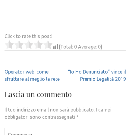
Click to rate this post!
[Total:
0
Average:
0
]
Navigazione
Operator web: come
“Io Ho Denunciato” vince il
articoli
sfruttare al meglio la rete
Premio Legalità 2019
Lascia un commento
Il tuo indirizzo email non sarà pubblicato.
I campi
obbligatori sono contrassegnati
*