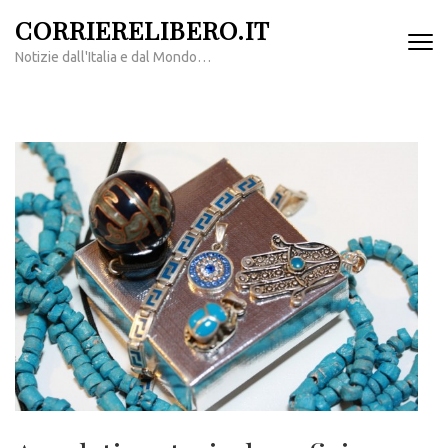
Passa
CORRIERELIBERO.IT
al
Notizie dall'Italia e dal Mondo…
contenuto
(premi
invio)