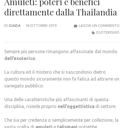
Amuleti: poteri e benefici
direttamente dalla Thailandia
AMUL
DI
GIADA
18 OTTOBRE 2019
LASCIA UN COMMENTO
POTE
ESOTERISMO
E
BENE
Sempre più persone rimangono affascinate dal mondo
DIR
dell’esoterico
.
DAL
THAI
La cultura ed il mistero che si nascondono dietro
questo mondo sicuramente non fa fatica ad attrarre un
variegato pubblico.
Una delle caratteristiche più affascinanti di questa
disciplina, risiede proprio
nell’oggettistica
di settore.
Che sia per credenza o semplicemente per collezione, la
vasta scelta di
amuleti
e
talismani
potrebbe