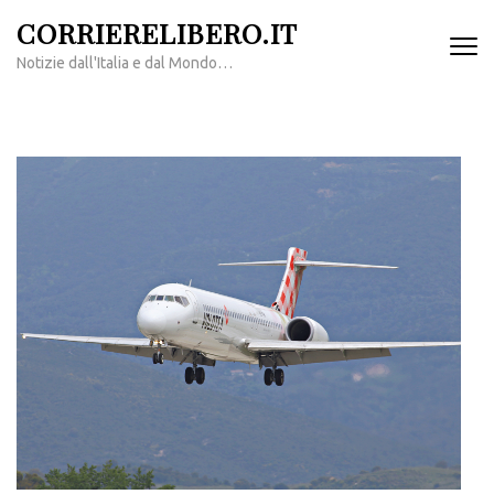
Passa
CORRIERELIBERO.IT
al
Notizie dall'Italia e dal Mondo…
contenuto
(premi
invio)