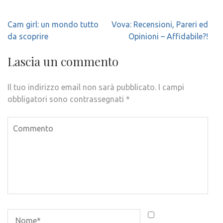
Navigazione
Cam girl: un mondo tutto
Vova: Recensioni, Pareri ed
articoli
da scoprire
Opinioni – Affidabile?!
Lascia un commento
Il tuo indirizzo email non sarà pubblicato.
I campi
obbligatori sono contrassegnati
*