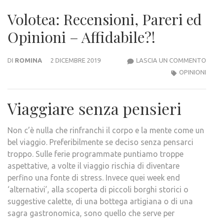
Volotea: Recensioni, Pareri ed
Opinioni – Affidabile?!
VOLO
DI
ROMINA
2 DICEMBRE 2019
LASCIA UN COMMENTO
RECE
OPINIONI
PARE
ED
Viaggiare senza pensieri
OPIN
–
Non c’è nulla che rinfranchi il corpo e la mente come un
AFFI
bel viaggio. Preferibilmente se deciso senza pensarci
troppo. Sulle ferie programmate puntiamo troppe
aspettative, a volte il viaggio rischia di diventare
perfino una fonte di stress. Invece quei week end
‘alternativi’, alla scoperta di piccoli borghi storici o
suggestive calette, di una bottega artigiana o di una
sagra gastronomica, sono quello che serve per