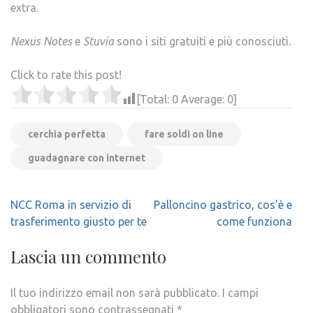
extra.
Nexus Notes
e
Stuvia
sono i siti gratuiti e più conosciuti.
Click to rate this post!
[Total:
0
Average:
0
]
cerchia perfetta
fare soldi on line
guadagnare con internet
Navigazione
NCC Roma in servizio di
Palloncino gastrico, cos’è e
articoli
trasferimento giusto per te
come funziona
Lascia un commento
Il tuo indirizzo email non sarà pubblicato.
I campi
obbligatori sono contrassegnati
*