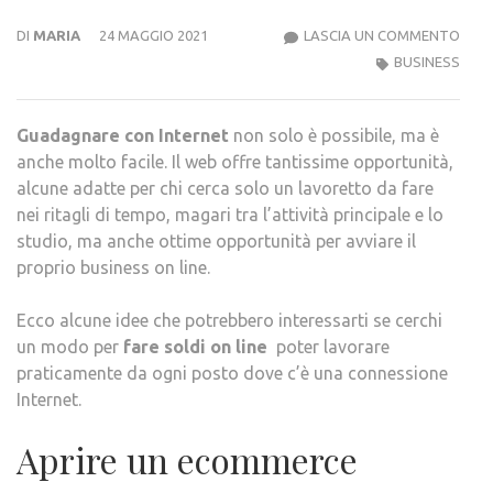
GUA
DI
MARIA
24 MAGGIO 2021
LASCIA UN COMMENTO
CON
BUSINESS
INTE
ECC
Guadagnare con Internet
non solo è possibile, ma è
COM
anche molto facile. Il web offre tantissime opportunità,
FARE
alcune adatte per chi cerca solo un lavoretto da fare
nei ritagli di tempo, magari tra l’attività principale e lo
studio, ma anche ottime opportunità per avviare il
proprio business on line.
Ecco alcune idee che potrebbero interessarti se cerchi
un modo per
fare soldi on line
poter lavorare
praticamente da ogni posto dove c’è una connessione
Internet.
Aprire un ecommerce