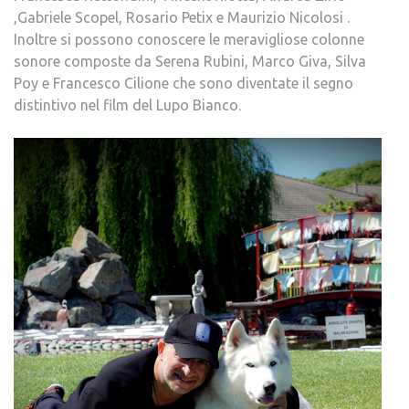
,Gabriele Scopel, Rosario Petix e Maurizio Nicolosi .
Inoltre si possono conoscere le meravigliose colonne
sonore composte da Serena Rubini, Marco Giva, Silva
Poy e Francesco Cilione che sono diventate il segno
distintivo nel film del Lupo Bianco.