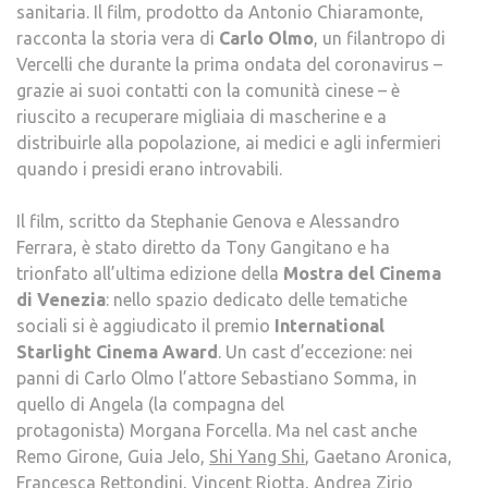
sanitaria. Il film, prodotto da Antonio Chiaramonte,
PRI
racconta la storia vera di
Carlo Olmo
, un filantropo di
FILM
Vercelli che durante la prima ondata del coronavirus –
REA
grazie ai suoi contatti con la comunità cinese – è
AI
riuscito a recuperare migliaia di mascherine e a
TEMP
distribuirle alla popolazione, ai medici e agli infermieri
DEL
quando i presidi erano introvabili.
COV
Il film, scritto da Stephanie Genova e Alessandro
Ferrara, è stato diretto da Tony Gangitano e ha
trionfato all’ultima edizione della
Mostra del Cinema
di Venezia
: nello spazio dedicato delle tematiche
sociali si è aggiudicato il premio
International
Starlight Cinema Award
. Un cast d’eccezione: nei
panni di Carlo Olmo l’attore Sebastiano Somma,
in
quello di Angela (la compagna del
protagonista) Morgana Forcella. Ma nel cast anche
Remo Girone, Guia Jelo,
Shi Yang Shi
,
Gaetano Aronica,
Francesca Rettondini, Vincent Riotta, Andrea Zirio