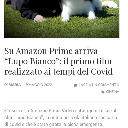
Su Amazon Prime arriva
“Lupo Bianco”: il primo film
realizzato ai tempi del Covid
SU
DI
MARIA
9 MAGGIO 2022
LASCIA UN COMMENTO
AMA
CINEMA
PRIM
ARRI
E’ uscito su Amazon Prime Video catalogo ufficiale il
“LUP
film “Lupo Bianco”, la prima pellicola italiana che parla
BIAN
di covid e che è stata girata in piena emergenza
IL