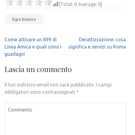
[Total:
0
Average:
0
]
lupo bianoo
Navigazione
Come attivare un 899 di
Derattizzazione: cosa
articoli
Linea Amica e quali sono i
significa e servizi su Roma
guadagni
Lascia un commento
Il tuo indirizzo email non sarà pubblicato.
I campi
obbligatori sono contrassegnati
*