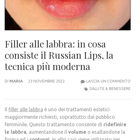
Filler alle labbra: in cosa
consiste il Russian Lips, la
tecnica più moderna
FILLE
DI
MARIA
23 NOVEMBRE 2022
LASCIA UN COMMENTO
ALLE
SALUTE & BENESSERE
LABB
IN
Il
filler alle labbra
è uno dei trattamenti estetici
COS
maggiormente richiesti, soprattutto dal pubblico
CONS
femminile. Questo trattamento consente di
ridefinire
IL
le labbra
, aumentandone il
volume
o esaltandone la
RUSS
forma ed i
contorni
. In altri casi viene utilizzato per