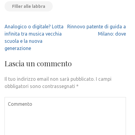
Filler alle labbra
Navigazione
Analogico o digitale? Lotta
Rinnovo patente di guida a
articoli
infinita tra musica vecchia
Milano: dove
scuola e la nuova
generazione
Lascia un commento
Il tuo indirizzo email non sarà pubblicato.
I campi
obbligatori sono contrassegnati
*