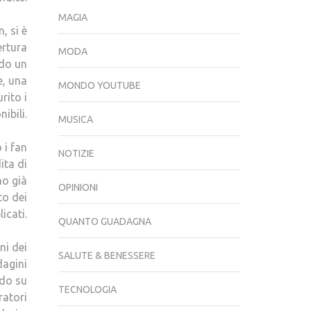
MAGIA
, si è
rtura
MODA
ndo un
e, una
MONDO YOUTUBE
rito i
nibili.
MUSICA
 i fan
NOTIZIE
ita di
no già
OPINIONI
to dei
icati.
QUANTO GUADAGNA
ni dei
SALUTE & BENESSERE
dagini
ndo su
TECNOLOGIA
ratori