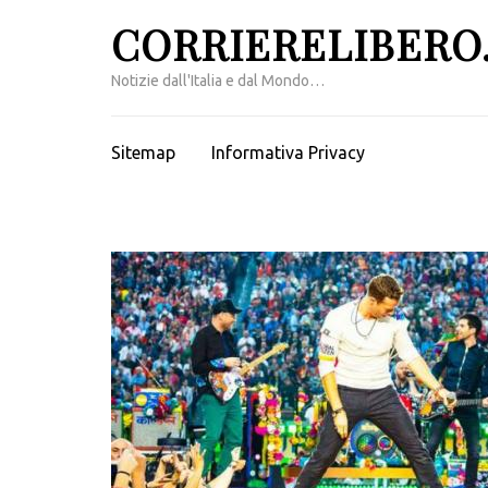
Passa
CORRIERELIBERO.
al
contenuto
Notizie dall'Italia e dal Mondo…
(premi
invio)
Sitemap
Informativa Privacy