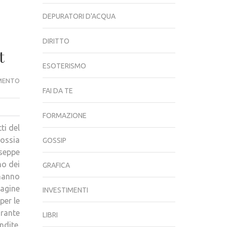
DEPURATORI D'ACQUA
DIRITTO
t
ESOTERISMO
COLDPLAY,
MENTO
FAI DA TE
BIGLIETTI
INTROVABILI:
FORMAZIONE
SCATTA
ti del
L’INDAGINE
 ossia
GOSSIP
DELL’ANTITRUST
useppe
no dei
GRAFICA
 hanno
pagine
INVESTIMENTI
 per le
urante
LIBRI
ndite.