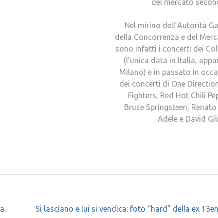
del mercato secon
Nel mirino dell’Autorità G
della Concorrenza e del Merc
sono infatti i concerti dei Co
(l’unica data in Italia, appu
Milano) e in passato in occ
dei concerti di One Directio
Fighters, Red Hot Chili Pe
Bruce Springsteen, Renato
Adele e David Gi
a.
Si lasciano e lui si vendica: foto “hard” della ex 13e