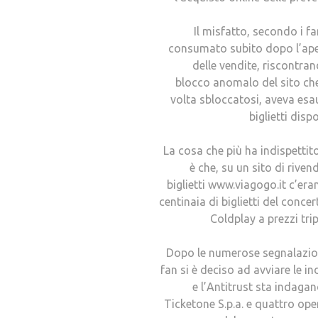
Il misfatto, secondo i fan
consumato subito dopo l’ape
delle vendite, riscontra
blocco anomalo del sito ch
volta sbloccatosi, aveva esau
biglietti dispo
La cosa che più ha indispettito
è che, su un sito di rivend
biglietti www.viagogo.it c’era
centinaia di biglietti del concer
Coldplay a prezzi tripl
Dopo le numerose segnalazio
fan si è deciso ad avviare le in
e l’Antitrust sta indaga
Ticketone S.p.a. e quattro ope