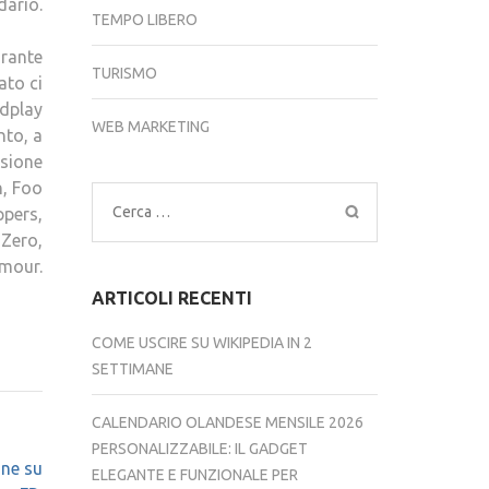
dario.
TEMPO LIBERO
arante
TURISMO
ato ci
ldplay
WEB MARKETING
nto, a
asione
n, Foo
Ricerca
ppers,
per:
 Zero,
lmour.
ARTICOLI RECENTI
COME USCIRE SU WIKIPEDIA IN 2
SETTIMANE
CALENDARIO OLANDESE MENSILE 2026
PERSONALIZZABILE: IL GADGET
nne su
ELEGANTE E FUNZIONALE PER