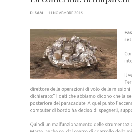
DI
SAM
11 NOVEMBRE 2016
Fas
ret
Com
int
Il 
Ter
direttore delle operazioni di volo delle missioni
dichiarato:” I dati che abbiamo dicono che la s
posteriore del paracadute. A quel punto l’accens
computer di bordo ha deciso di spegnerli, supp
Quindi un malfunzionamento delle strumentazioni
Marte, anche se, dal centro di controllo della m