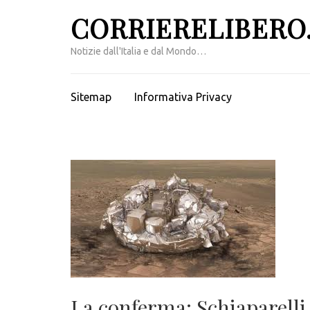
Passa
CORRIERELIBERO.
al
contenuto
Notizie dall'Italia e dal Mondo…
(premi
invio)
Sitemap
Informativa Privacy
La conferma: Schiaparelli