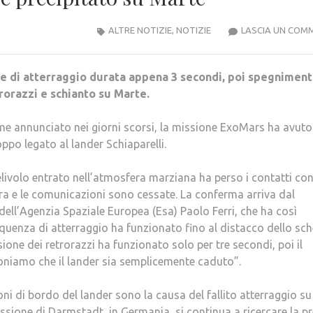
ALTRE NOTIZIE
,
NOTIZIE
LASCIA UN COM
e di atterraggio durata appena 3 secondi, poi spegniment
rorazzi e schianto su Marte.
e annunciato nei giorni scorsi, la missione ExoMars ha avuto
oppo legato al lander Schiaparelli.
velivolo entrato nell’atmosfera marziana ha perso i contatti con
ra e le comunicazioni sono cessate. La conferma arriva dal
 dell’Agenzia Spaziale Europea (Esa) Paolo Ferri, che ha così
equenza di atterraggio ha funzionato fino al distacco dello s
ione dei retrorazzi ha funzionato solo per tre secondi, poi il
oniamo che il lander sia semplicemente caduto”.
 di bordo del lander sono la causa del fallito atterraggio su
issione di Darmstadt, in Germania, si continua a ricercare la p