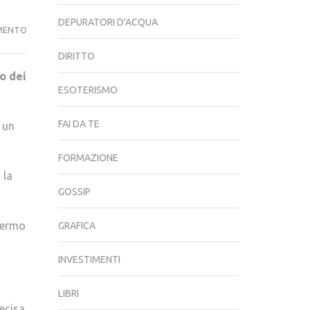
DEPURATORI D'ACQUA
LA
MENTO
CONFERMA:
DIRITTO
SCHIAPARELLI
o dei
È
ESOTERISMO
PRECIPITATO
SU
FAI DA TE
 un
MARTE
FORMAZIONE
 la
GOSSIP
chermo
GRAFICA
INVESTIMENTI
LIBRI
recisa