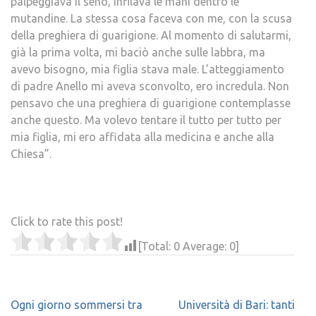
palpeggiava il seno, infilava le mani dentro le
mutandine. La stessa cosa faceva con me, con la scusa
della preghiera di guarigione. Al momento di salutarmi,
già la prima volta, mi baciò anche sulle labbra, ma
avevo bisogno, mia figlia stava male. L’atteggiamento
di padre Anello mi aveva sconvolto, ero incredula. Non
pensavo che una preghiera di guarigione contemplasse
anche questo. Ma volevo tentare il tutto per tutto per
mia figlia, mi ero affidata alla medicina e anche alla
Chiesa”.
Click to rate this post!
[Total:
0
Average:
0
]
Navigazione
Ogni giorno sommersi tra
Università di Bari: tanti