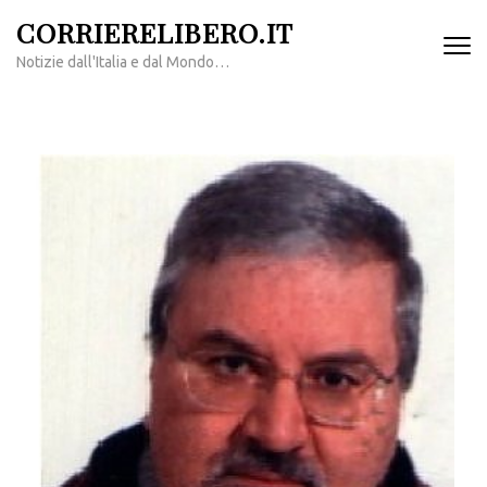
Passa
CORRIERELIBERO.IT
al
Notizie dall'Italia e dal Mondo…
contenuto
(premi
invio)