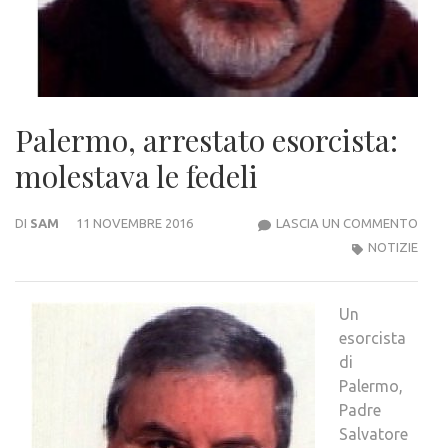
Palermo, arrestato esorcista:
molestava le fedeli
PALE
DI
SAM
11 NOVEMBRE 2016
LASCIA UN COMMENTO
ARR
NOTIZIE
ESOR
MOL
Un
LE
esorcista
FEDE
di
Palermo,
Padre
Salvatore