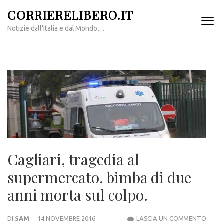
Passa
CORRIERELIBERO.IT
al
Notizie dall'Italia e dal Mondo…
contenuto
(premi
invio)
Cagliari, tragedia al
supermercato, bimba di due
anni morta sul colpo.
CAGL
DI
SAM
14 NOVEMBRE 2016
LASCIA UN COMMENTO