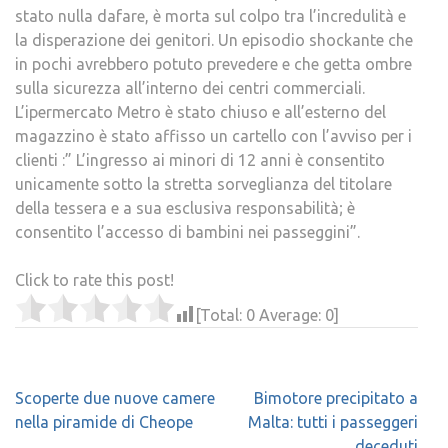
stato nulla dafare, è morta sul colpo tra l’incredulità e
la disperazione dei genitori. Un episodio shockante che
in pochi avrebbero potuto prevedere e che getta ombre
sulla sicurezza all’interno dei centri commerciali.
L’ipermercato Metro è stato chiuso e all’esterno del
magazzino è stato affisso un cartello con l’avviso per i
clienti :” L’ingresso ai minori di 12 anni è consentito
unicamente sotto la stretta sorveglianza del titolare
della tessera e a sua esclusiva responsabilità; è
consentito l’accesso di bambini nei passeggini”.
Click to rate this post!
[Total:
0
Average:
0
]
Navigazione
Scoperte due nuove camere
Bimotore precipitato a
articoli
nella piramide di Cheope
Malta: tutti i passeggeri
deceduti