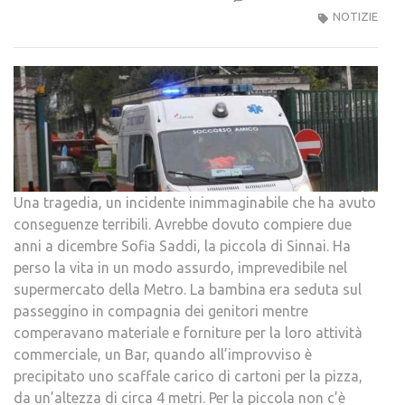
TRA
NOTIZIE
AL
SUP
BIM
DI
DUE
ANNI
MOR
SUL
Una tragedia, un incidente inimmaginabile che ha avuto
COLP
conseguenze terribili. Avrebbe dovuto compiere due
anni a dicembre Sofia Saddi, la piccola di Sinnai. Ha
perso la vita in un modo assurdo, imprevedibile nel
supermercato della Metro. La bambina era seduta sul
passeggino in compagnia dei genitori mentre
comperavano materiale e forniture per la loro attività
commerciale, un Bar, quando all’improvviso è
precipitato uno scaffale carico di cartoni per la pizza,
da un’altezza di circa 4 metri. Per la piccola non c’è