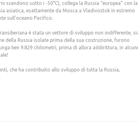
rni scendono sotto i -50°C), collega la Russia “europea” con la
ia asiatica, esattamente da Mosca a Vladivostok in estremo
nte sull’oceano Pacifico.
ransiberiana è stata un vettore di sviluppo non indifferente, si
zone della Russia isolate prima della sua costruzione, furono
unga ben 9.829 chilometri, prima di allora addirittura, in alcun
ale!
ti, che ha contribuito allo sviluppo di tutta la Russia,
.