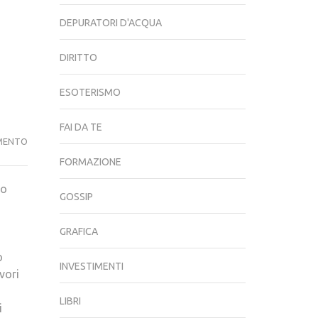
DEPURATORI D'ACQUA
DIRITTO
ESOTERISMO
FAI DA TE
TRANSIBERIANA:
MENTO
LA
FORMAZIONE
FERROVIA
to
PIÙ
GOSSIP
LUNGA
DEL
GRAFICA
MONDO
o
COMPIE
INVESTIMENTI
vori
100
ANNI.
LIBRI
i