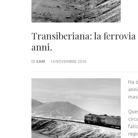
Transiberiana: la ferrovi
anni.
DI
SAM
14 NOVEMBRE 2016
Ha d
anni
mast
Ques
circ
fati
regi