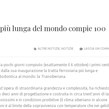
a più lunga del mondo compie 100
ALTRE NOTIZIE
,
NOTIZIE
LASCIA UN COM
a pochi giorni compiuto (esattamente il 6 ottobre) i primi cen
 dalla sua inaugurazione la tratta ferroviaria più lunga e
odontica al mondo: la Transiberiana.
t’opera di straordinaria grandezza e complessità, ha richiest
a dieci anni di progettazione e costruita in circa trent’anni di la
cosissimi e in condizioni proibitive (il clima siberiano in alcune
oni è al limite della sopravivenza con temperature che nei gelid