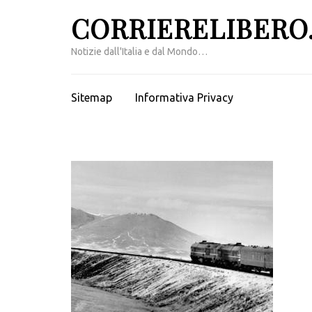
Passa
CORRIERELIBERO.
al
contenuto
Notizie dall'Italia e dal Mondo…
(premi
invio)
Sitemap
Informativa Privacy