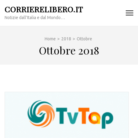
Passa
CORRIERELIBERO.IT
al
Notizie dall'Italia e dal Mondo…
contenuto
(premi
invio)
Home
>
2018
>
Ottobre
Ottobre 2018